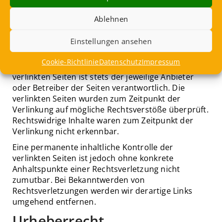
Haftung für Links
Ablehnen
Unser Angebot enthält Links zu externen Websites
Einstellungen ansehen
Dritter, auf deren Inhalte wir keinen Einfluss haben.
Deshalb können wir für diese fremden Inhalte auch
Cookie-Richtlinie
Datenschutz
Impressum
keine Gewähr übernehmen. Für die Inhalte der
verlinkten Seiten ist stets der jeweilige Anbieter
oder Betreiber der Seiten verantwortlich. Die
verlinkten Seiten wurden zum Zeitpunkt der
Verlinkung auf mögliche Rechtsverstöße überprüft.
Rechtswidrige Inhalte waren zum Zeitpunkt der
Verlinkung nicht erkennbar.
Eine permanente inhaltliche Kontrolle der
verlinkten Seiten ist jedoch ohne konkrete
Anhaltspunkte einer Rechtsverletzung nicht
zumutbar. Bei Bekanntwerden von
Rechtsverletzungen werden wir derartige Links
umgehend entfernen.
Urheberrecht