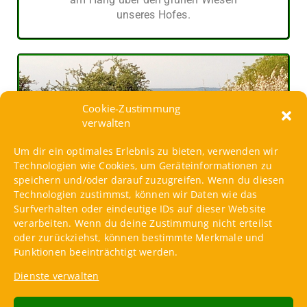
unseres Hofes.
Cookie-Zustimmung
verwalten
Um dir ein optimales Erlebnis zu bieten, verwenden wir
Technologien wie Cookies, um Geräteinformationen zu
speichern und/oder darauf zuzugreifen. Wenn du diesen
Technologien zustimmst, können wir Daten wie das
Surfverhalten oder eindeutige IDs auf dieser Website
verarbeiten. Wenn du deine Zustimmung nicht erteilst
oder zurückziehst, können bestimmte Merkmale und
Funktionen beeinträchtigt werden.
Haus auf Rädern
Dienste verwalten
In unserem Haus auf Rädern
wohnen Sie idyllisch mitten im Obstgarten.